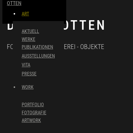
OTTEN
Skip to main content
Skip to footer
ART
DIETER OTTEN
AKTUELL
WERKE
FOTOGRAFISCHE MALEREI - OBJEKTE
PUBLIKATIONEN
AUSSTELLUNGEN
VITA
PRESSE
WORK
PORTFOLIO
FOTOGRAFIE
ARTWORK