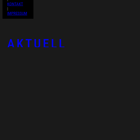
KONTAKT
|
IMPRESSUM
AKTUELL
WERKE
PUBLIKATIONEN
AUSSTELLUNGEN
VITA